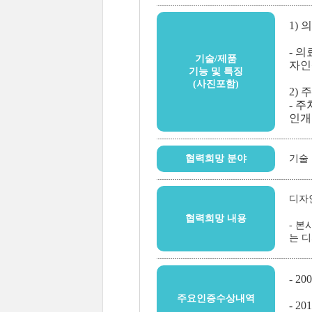
1)
- 
기술/제품
자인
기능 및 특징
(사진포함)
2)
- 
인개
협력희망 분야
기술
디자
협력희망 내용
- 
는 
- 
주요인증수상내역
- 2