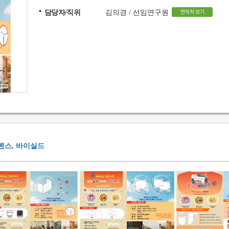
연락처 보기
담당자/직위
김의경 / 선임연구원
펜스, 바이실드