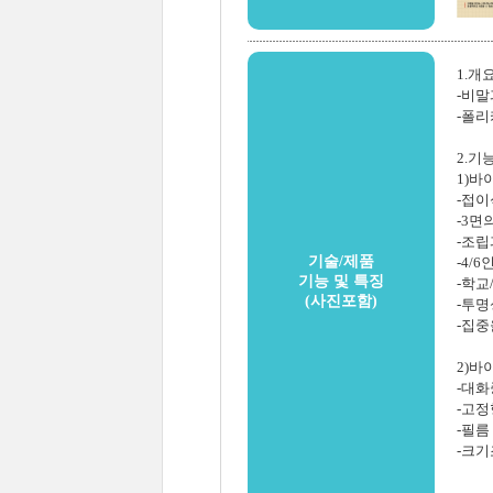
1.개
-비말
-폴리
2.기
1)바
-접이
-3면
-조립
기술/제품
-4/
기능 및 특징
-학교
(사진포함)
-투명
-집중
2)바
-대화
-고정
-필름
-크기