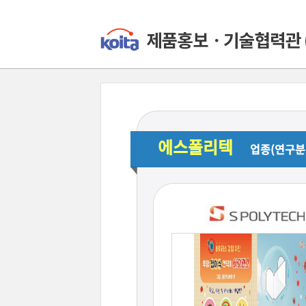
에스폴리텍
업종(연구분야