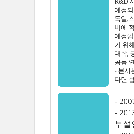
R&D
예정되
독일,스
비에 
예정입
기 위
대학, 
공동 
- 본
다면 
- 20
- 2
부설연