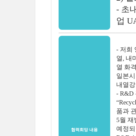
- 
업 U
- 저
열, 내
열 화
일본시
내열강 
- R
“Rec
품과 
5월 
예정되
협력희망 내용