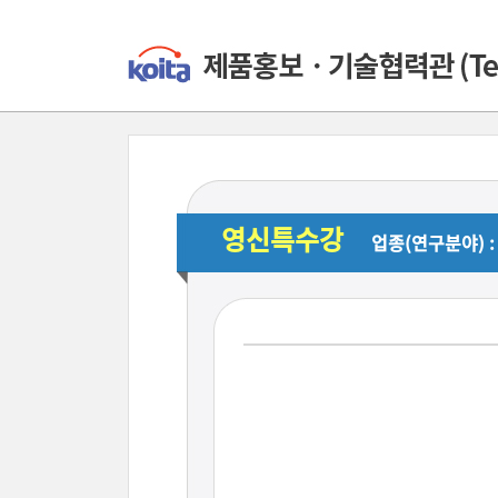
영신특수강
업종(연구분야) :