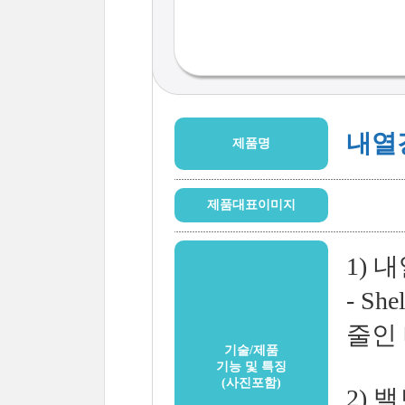
내열
제품명
제품대표이미지
1) 
- S
줄인
기술/제품
기능 및 특징
(사진포함)
2) 