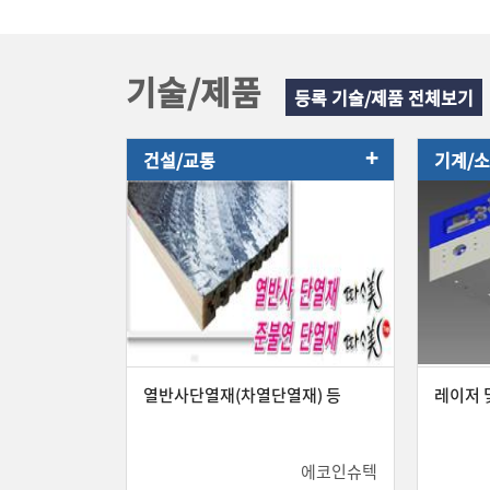
기술/제품
등록 기술/제품 전체보기
+
건설/교통
기계/
열반사단열재(차열단열재) 등
레이저 
에코인슈텍