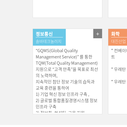
- 당사는 현재 국내 및 국외에 현지 사무소를 설치 및 운영
- 향후 글로벌 시장 진출을 위해 각 지역의 인증절차, 해
+
정보통신
화학
솔바테크놀러지
대진산업
“GQMS(Global Quality
* 컨베이
Management Service)” 를 통한
트
TQM(Total Quality Management)
지원으로 “고객 만족”을 목표로 최선
* 우레탄
의 노력하며,
지속적인 첨단 정보 기술의 습득과
* 우레탄
교육 훈련을 통하여
1) 기업 혁신 정보 인프라 구축 ,
2) 글로벌 통합품질경영시스템 정보
인프라 구축
3) 정보화, 컨설팅, 교육 지원,
3대 전략적 사업 추진 방향을 설정하
여 경쟁력 제고, 대고객 서비스의 향