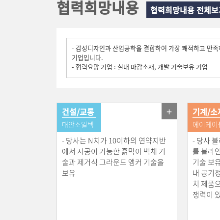
협력희망내용
협력희망내용 전체보
- 당사는 -50℃부터 900℃까지 다양한 온도영역에서 
고온영역 KOLAS 설비도 보유중입니다. 열과 온도분야 
- 당사는 초음파센서, 진동모듈, 피부미용, 나노모션, 
- 감성디자인과 산업공학을 결합하여 가장 쾌적하고 만족
기업입니다.
- 협력요망 기업 : 실내 마감소재, 개발 기술보유 기업
- 당사의 충전기 제품은 기존의 충전기와 달리 전력부 분
충전기 용량가변이 자유롭고 동시충전이 가능하며, 한 장
쇼핑몰, 대형마트 등에 설치가 용이함. - AC/DC컨버터
- 당사의 멀티링크(Multi-Link Suspension)와 
+
건설/교통
기계/소
경쟁력을 가짐
대안소일텍
에어케어
- 자동차와 관련된 부품 개발 및 튜닝(Tuning) 산업의 기
- 소상공인을 대상으로한 서비스 홍보
- 당사는 N치가 10이하의 연약지반
- 당사
에서 시공이 가능한 흙막이 벽체 기
를 블라
술과 제거식 그라운드 앵커 기술을
기술 보유
- 당사는 선박, 해양 및 특수 케이블 전문 업체로서 선박, 해
보유
내 공기
- 선박, 해양 분야 이외에 철도차량용, 원자력용, 이동용,
치 제품
협력 및 공동 연구 개발을 희망함.
쟁력이 있
- 당사는 IT와 BT기술을 결합한 융합 과제들을 발굴하
- 향후 개인안전장비 융복합기술로 세계최고의 제품으로 국
교류를 희망함