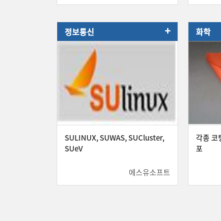
+
정보통신
화학
SULINUX, SUWAS, SUCluster,
각종 코
SUeV
포
에스유소프트